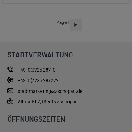
Page 1
P
A
G
I
STADTVERWALTUNG
N
A
+49 (0)3725 287-0
T
+49 (0)3725 287222
I
O
stadtmarketing@zschopau.de
N
Altmarkt 2, 09405 Zschopau
ÖFFNUNGSZEITEN