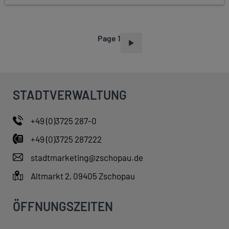
Page 1
P
A
G
I
STADTVERWALTUNG
N
A
+49 (0)3725 287-0
T
+49 (0)3725 287222
I
O
stadtmarketing@zschopau.de
N
Altmarkt 2, 09405 Zschopau
ÖFFNUNGSZEITEN