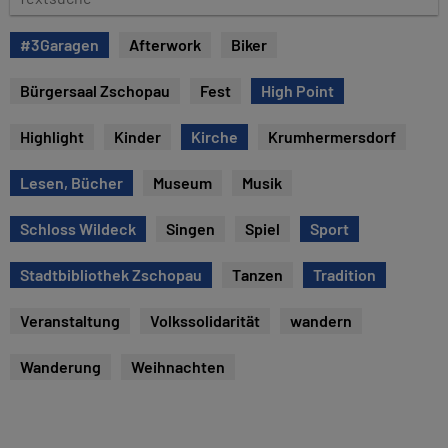
u
e
m
x
#3Garagen
Afterwork
Biker
t
s
Bürgersaal Zschopau
Fest
High Point
u
c
Highlight
Kinder
Kirche
Krumhermersdorf
h
e
Lesen, Bücher
Museum
Musik
Schloss Wildeck
Singen
Spiel
Sport
Stadtbibliothek Zschopau
Tanzen
Tradition
Veranstaltung
Volkssolidarität
wandern
Wanderung
Weihnachten