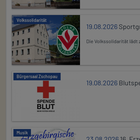
Volkssolidarität
19.08.2026
Sportg
Die Volkssolidarität lä
Bürgersaal Zschopau
19.08.2026
Blutsp
Musik
23.08.2026
16. Er