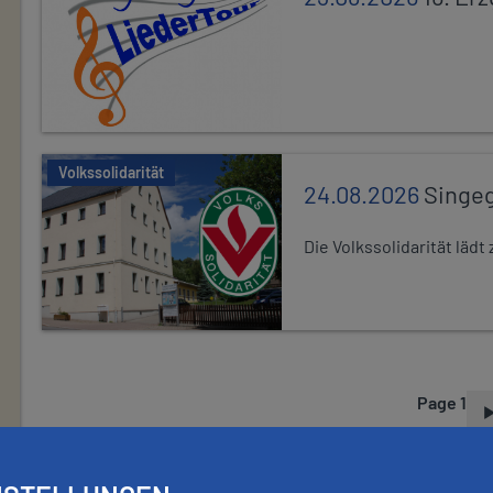
Volkssolidarität
24.08.2026
Singe
Die Volkssolidarität lä
Page 1
P
A
G