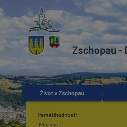
Zschopau - 
Život v Zschopau
Pamětihodnosti
Bürgersaal