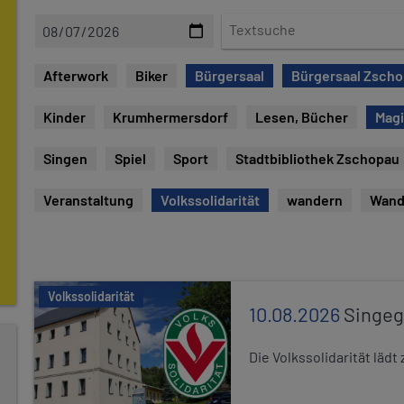
D
T
a
e
t
x
Afterwork
Biker
Bürgersaal
Bürgersaal Zsch
u
t
m
s
Kinder
Krumhermersdorf
Lesen, Bücher
Mag
u
c
Singen
Spiel
Sport
Stadtbibliothek Zschopau
h
e
Veranstaltung
Volkssolidarität
wandern
Wand
Volkssolidarität
10.08.2026
Singe
Die Volkssolidarität lä