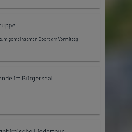
ruppe
dt zum gemeinsamen Sport am Vormittag
ende im Bürgersaal
zgebirgische Liedertour