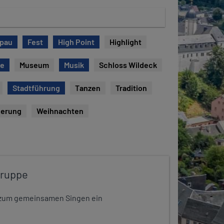
opau
Fest
High Point
Highlight
ie
Museum
Musik
Schloss Wildeck
Stadtführung
Tanzen
Tradition
erung
Weihnachten
gruppe
dt zum gemeinsamen Singen ein