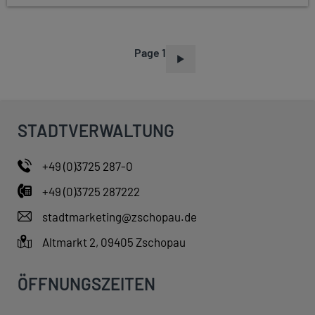
Page 1
P
A
G
I
STADTVERWALTUNG
N
A
+49 (0)3725 287-0
T
+49 (0)3725 287222
I
O
stadtmarketing@zschopau.de
N
Altmarkt 2, 09405 Zschopau
ÖFFNUNGSZEITEN