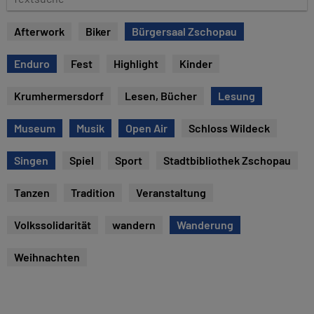
u
e
m
x
Afterwork
Biker
Bürgersaal Zschopau
t
s
Enduro
Fest
Highlight
Kinder
u
c
Krumhermersdorf
Lesen, Bücher
Lesung
h
e
Museum
Musik
Open Air
Schloss Wildeck
Singen
Spiel
Sport
Stadtbibliothek Zschopau
Tanzen
Tradition
Veranstaltung
Volkssolidarität
wandern
Wanderung
Weihnachten