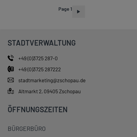
Page 1
P
A
G
I
STADTVERWALTUNG
N
A
+49 (0)3725 287-0
T
+49 (0)3725 287222
I
O
stadtmarketing@zschopau.de
N
Altmarkt 2, 09405 Zschopau
ÖFFNUNGSZEITEN
BÜRGERBÜRO