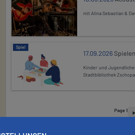
mit Alina Sebastian & D
Spiel
17.09.2026
Spiele
Kinder und Jugendlich
Stadtbibliothek Zschopa
Page 1
P
A
G