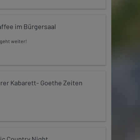
ffee im Bürgersaal
 geht weiter!
er Kabarett- Goethe Zeiten
ic Country Night