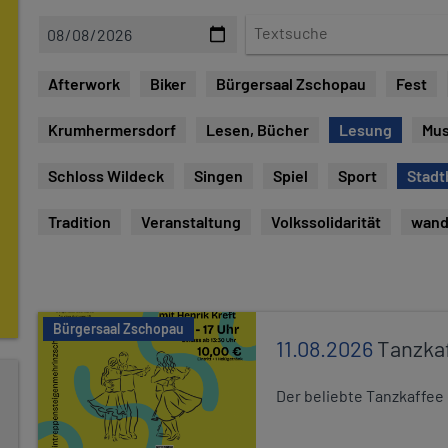
D
T
a
e
t
x
Afterwork
Biker
Bürgersaal Zschopau
Fest
u
t
m
s
Krumhermersdorf
Lesen, Bücher
Lesung
Mu
u
c
Schloss Wildeck
Singen
Spiel
Sport
Stadt
h
e
Tradition
Veranstaltung
Volkssolidarität
wand
Bürgersaal Zschopau
11.08.2026
Tanzka
Der beliebte Tanzkaffee