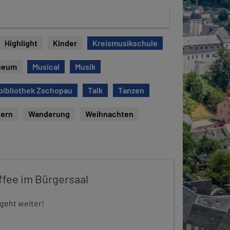
Highlight
Kinder
Kreismusikschule
seum
Musical
Musik
bibliothek Zschopau
Talk
Tanzen
ern
Wanderung
Weihnachten
ffee im Bürgersaal
 geht weiter!