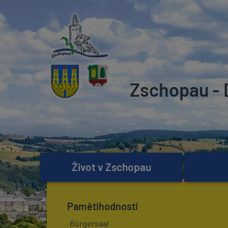
Zschopau - 
Život v Zschopau
Pamětihodnosti
Bürgersaal