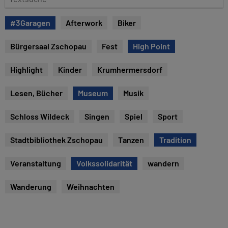
u
e
m
x
#3Garagen
Afterwork
Biker
t
s
Bürgersaal Zschopau
Fest
High Point
u
c
Highlight
Kinder
Krumhermersdorf
h
e
Lesen, Bücher
Museum
Musik
Schloss Wildeck
Singen
Spiel
Sport
Stadtbibliothek Zschopau
Tanzen
Tradition
Veranstaltung
Volkssolidarität
wandern
Wanderung
Weihnachten