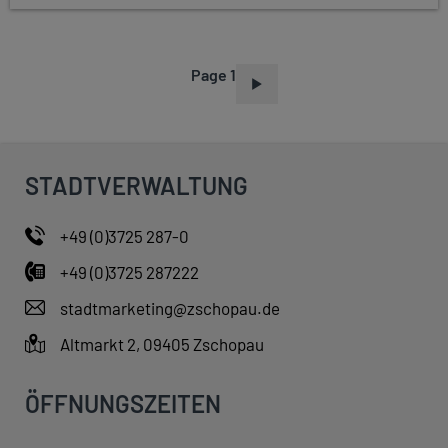
Page 1
P
A
G
I
STADTVERWALTUNG
N
A
+49 (0)3725 287-0
T
+49 (0)3725 287222
I
O
stadtmarketing@zschopau.de
N
Altmarkt 2, 09405 Zschopau
ÖFFNUNGSZEITEN