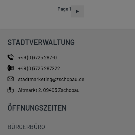
Page 1
P
A
G
I
STADTVERWALTUNG
N
A
+49 (0)3725 287-0
T
+49 (0)3725 287222
I
O
stadtmarketing@zschopau.de
N
Altmarkt 2, 09405 Zschopau
ÖFFNUNGSZEITEN
BÜRGERBÜRO