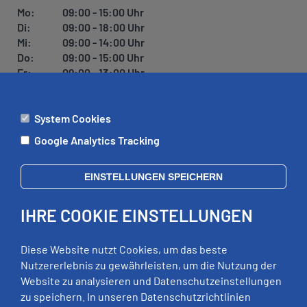
Mo:
09:00 - 15:00 Uhr
Di:
09:00 - 18:00 Uhr
Mi:
09:00 - 14:00 Uhr
Do:
09:00 - 15:00 Uhr
Fr:
09:00 - 13:00 Uhr
System Cookies
ÄMTER
Google Analytics Tracking
Mo:
09:00 - 12:00 Uhr
Di:
09:00 - 12:00 Uhr, 13:00 - 18:00 Uhr
EINSTELLUNGEN SPEICHERN
Mi:
geschlossen
Do:
09:00 - 12:00 Uhr, 13:00 - 15:00 Uhr
IHRE COOKIE EINSTELLUNGEN
Fr:
09:00 - 12:00 Uhr
zusätzliche Termine nach Vereinbarung
Diese Website nutzt Cookies, um das beste
Nutzererlebnis zu gewährleisten, um die Nutzung der
Website zu analysieren und Datenschutzeinstellungen
RECHTLICHES
zu speichern. In unseren Datenschutzrichtlinien