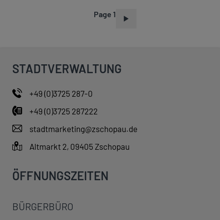
Page 1
P
A
G
I
STADTVERWALTUNG
N
A
+49 (0)3725 287-0
T
+49 (0)3725 287222
I
O
stadtmarketing@zschopau.de
N
Altmarkt 2, 09405 Zschopau
ÖFFNUNGSZEITEN
BÜRGERBÜRO