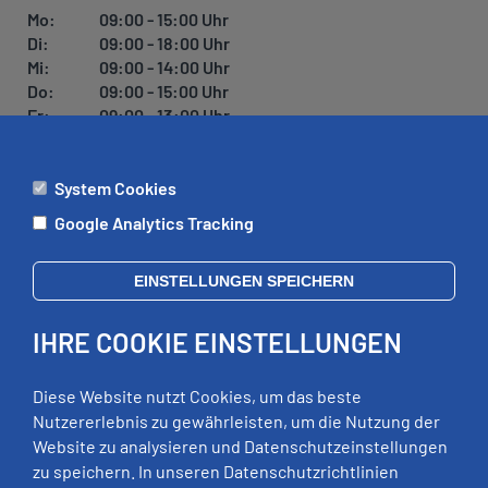
Mo:
09:00 - 15:00 Uhr
Di:
09:00 - 18:00 Uhr
Mi:
09:00 - 14:00 Uhr
Do:
09:00 - 15:00 Uhr
Fr:
09:00 - 13:00 Uhr
System Cookies
ÄMTER
Google Analytics Tracking
Mo:
09:00 - 12:00 Uhr
Di:
09:00 - 12:00 Uhr, 13:00 - 18:00 Uhr
EINSTELLUNGEN SPEICHERN
Mi:
geschlossen
Do:
09:00 - 12:00 Uhr, 13:00 - 15:00 Uhr
IHRE COOKIE EINSTELLUNGEN
Fr:
09:00 - 12:00 Uhr
zusätzliche Termine nach Vereinbarung
Diese Website nutzt Cookies, um das beste
Nutzererlebnis zu gewährleisten, um die Nutzung der
Website zu analysieren und Datenschutzeinstellungen
RECHTLICHES
zu speichern. In unseren Datenschutzrichtlinien