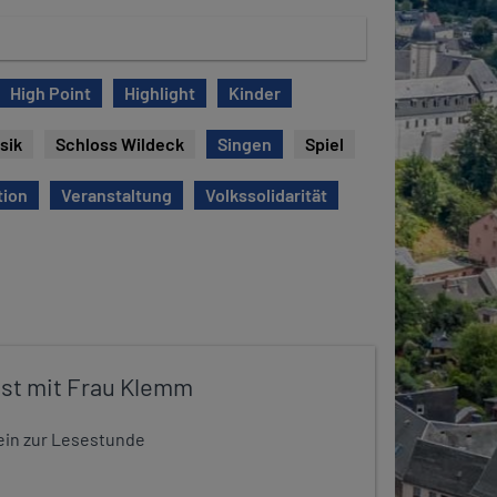
High Point
Highlight
Kinder
sik
Schloss Wildeck
Singen
Spiel
tion
Veranstaltung
Volkssolidarität
st mit Frau Klemm
t ein zur Lesestunde