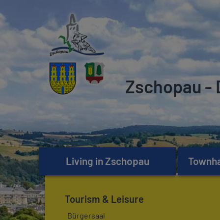
Zschopau - 
Living in Zschopau
Townhal
Tourism & Leisure
Bürgersaal