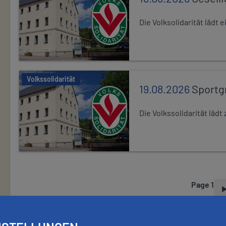
Die Volksolidarität lädt
Volkssolidarität
19.08.2026
Sportg
Die Volkssolidarität lä
Page 1
P
A
G