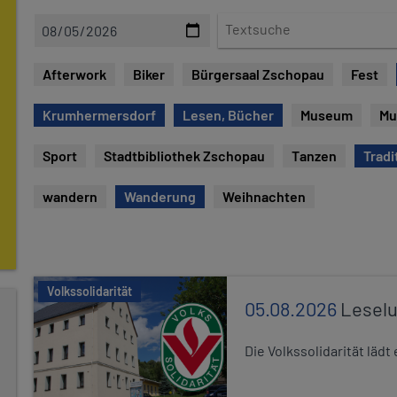
D
T
a
e
t
x
Afterwork
Biker
Bürgersaal Zschopau
Fest
e
t
s
Krumhermersdorf
Lesen, Bücher
Museum
Mu
u
c
Sport
Stadtbibliothek Zschopau
Tanzen
Tradi
h
e
wandern
Wanderung
Weihnachten
Volkssolidarität
05.08.2026
Leselu
Die Volkssolidarität läd