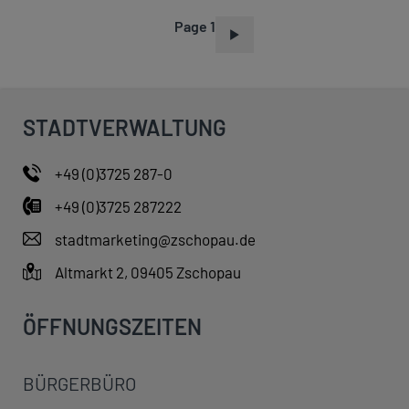
Page 1
P
A
G
I
STADTVERWALTUNG
N
A
+49 (0)3725 287-0
T
+49 (0)3725 287222
I
O
stadtmarketing@zschopau.de
N
Altmarkt 2, 09405 Zschopau
ÖFFNUNGSZEITEN
BÜRGERBÜRO