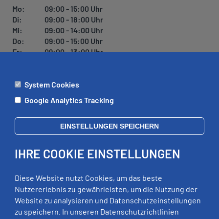
Mo:
09:00 - 15:00 Uhr
Di:
09:00 - 18:00 Uhr
Mi:
09:00 - 14:00 Uhr
Do:
09:00 - 15:00 Uhr
Fr:
09:00 - 13:00 Uhr
System Cookies
ÄMTER
Google Analytics Tracking
Mo:
09:00 - 12:00 Uhr
Di:
09:00 - 12:00 Uhr, 13:00 - 18:00 Uhr
EINSTELLUNGEN SPEICHERN
Mi:
geschlossen
Do:
09:00 - 12:00 Uhr, 13:00 - 15:00 Uhr
IHRE COOKIE EINSTELLUNGEN
Fr:
09:00 - 12:00 Uhr
zusätzliche Termine nach Vereinbarung
Diese Website nutzt Cookies, um das beste
Nutzererlebnis zu gewährleisten, um die Nutzung der
Website zu analysieren und Datenschutzeinstellungen
RECHTLICHES
zu speichern. In unseren Datenschutzrichtlinien