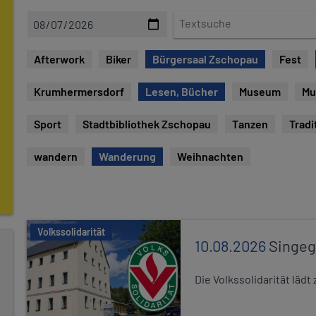
D
T
a
e
t
x
Afterwork
Biker
Bürgersaal Zschopau
Fest
e
t
s
Krumhermersdorf
Lesen, Bücher
Museum
Mu
u
c
Sport
Stadtbibliothek Zschopau
Tanzen
Tradi
h
e
wandern
Wanderung
Weihnachten
Volkssolidarität
10.08.2026
Singe
Die Volkssolidarität lä