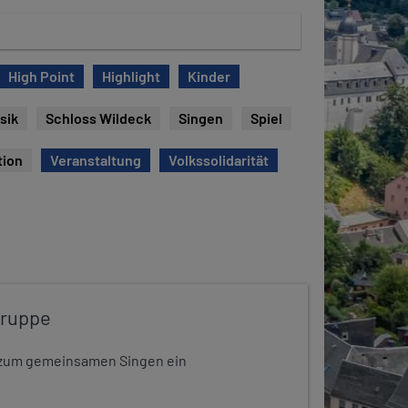
High Point
Highlight
Kinder
sik
Schloss Wildeck
Singen
Spiel
tion
Veranstaltung
Volkssolidarität
gruppe
dt zum gemeinsamen Singen ein