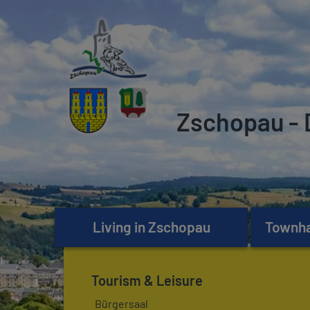
Zschopau - 
Living in Zschopau
Townhal
Tourism & Leisure
Bürgersaal