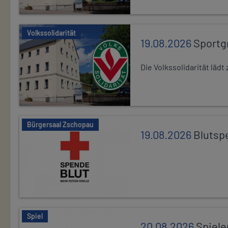
Volkssolidarität
19.08.2026
Sportg
Die Volkssolidarität lä
Bürgersaal Zschopau
19.08.2026
Blutsp
Spiel
20.08.2026
Spiele