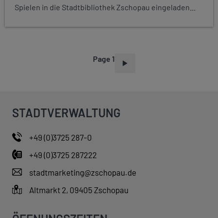
Spielen in die Stadtbibliothek Zschopau eingeladen...
Page 1
P
A
G
I
STADTVERWALTUNG
N
A
+49 (0)3725 287-0
T
+49 (0)3725 287222
I
O
stadtmarketing@zschopau.de
N
Altmarkt 2, 09405 Zschopau