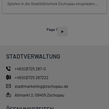
Spielen in die Stadtbibliothek Zschopau eingeladen...
Page 1
P
A
G
I
STADTVERWALTUNG
N
A
+49 (0)3725 287-0
T
+49 (0)3725 287222
I
O
stadtmarketing@zschopau.de
N
Altmarkt 2, 09405 Zschopau