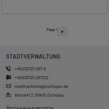
Page 1
P
A
G
I
STADTVERWALTUNG
N
A
+49 (0)3725 287-0
T
+49 (0)3725 287222
I
O
stadtmarketing@zschopau.de
N
Altmarkt 2, 09405 Zschopau