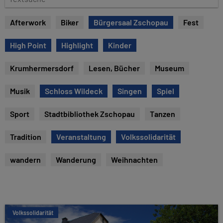
e
e
x
Afterwork
Biker
Bürgersaal Zschopau
Fest
t
s
High Point
Highlight
Kinder
u
c
Krumhermersdorf
Lesen, Bücher
Museum
h
e
Musik
Schloss Wildeck
Singen
Spiel
Sport
Stadtbibliothek Zschopau
Tanzen
Tradition
Veranstaltung
Volkssolidarität
wandern
Wanderung
Weihnachten
Volkssolidarität