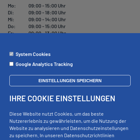
Mo:
09:00 - 15:00 Uhr
Di:
09:00 - 18:00 Uhr
Mi:
09:00 - 14:00 Uhr
Do:
09:00 - 15:00 Uhr
Fr:
09:00 - 13:00 Uhr
System Cookies
ÄMTER
Google Analytics Tracking
Mo:
09:00 - 12:00 Uhr
Di:
09:00 - 12:00 Uhr, 13:00 - 18:00 Uhr
EINSTELLUNGEN SPEICHERN
Mi:
geschlossen
Do:
09:00 - 12:00 Uhr, 13:00 - 15:00 Uhr
IHRE COOKIE EINSTELLUNGEN
Fr:
09:00 - 12:00 Uhr
zusätzliche Termine nach Vereinbarung
Diese Website nutzt Cookies, um das beste
Nutzererlebnis zu gewährleisten, um die Nutzung der
Website zu analysieren und Datenschutzeinstellungen
RECHTLICHES
zu speichern. In unseren Datenschutzrichtlinien