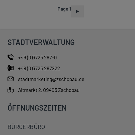
Page 1
P
A
G
I
STADTVERWALTUNG
N
A
+49 (0)3725 287-0
T
+49 (0)3725 287222
I
O
stadtmarketing@zschopau.de
N
Altmarkt 2, 09405 Zschopau
ÖFFNUNGSZEITEN
BÜRGERBÜRO