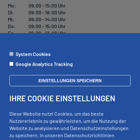
Mo:
09:00 - 15:00 Uhr
Di:
09:00 - 18:00 Uhr
Mi:
09:00 - 14:00 Uhr
Do:
09:00 - 15:00 Uhr
Fr:
09:00 - 13:00 Uhr
System Cookies
ÄMTER
Google Analytics Tracking
Mo:
09:00 - 12:00 Uhr
Di:
09:00 - 12:00 Uhr, 13:00 - 18:00 Uhr
EINSTELLUNGEN SPEICHERN
Mi:
geschlossen
Do:
09:00 - 12:00 Uhr, 13:00 - 15:00 Uhr
IHRE COOKIE EINSTELLUNGEN
Fr:
09:00 - 12:00 Uhr
zusätzliche Termine nach Vereinbarung
Diese Website nutzt Cookies, um das beste
Nutzererlebnis zu gewährleisten, um die Nutzung der
Website zu analysieren und Datenschutzeinstellungen
RECHTLICHES
zu speichern. In unseren Datenschutzrichtlinien