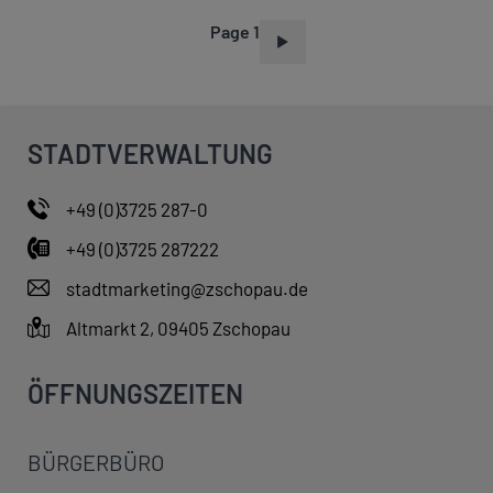
Page 1
P
A
G
I
STADTVERWALTUNG
N
A
+49 (0)3725 287-0
T
+49 (0)3725 287222
I
O
stadtmarketing@zschopau.de
N
Altmarkt 2, 09405 Zschopau
ÖFFNUNGSZEITEN
BÜRGERBÜRO