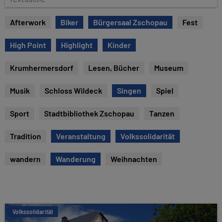
e
e
x
Afterwork
Biker
Bürgersaal Zschopau
Fest
t
s
High Point
Highlight
Kinder
u
c
Krumhermersdorf
Lesen, Bücher
Museum
h
e
Musik
Schloss Wildeck
Singen
Spiel
Sport
Stadtbibliothek Zschopau
Tanzen
Tradition
Veranstaltung
Volkssolidarität
wandern
Wanderung
Weihnachten
Volkssolidarität