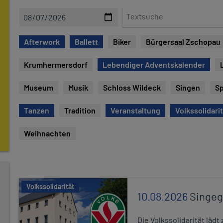
D
T
a
e
t
x
Afterwork
Ballett
Biker
Bürgersaal Zschopau
e
t
s
Krumhermersdorf
Lebendiger Adventskalender
u
c
Museum
Musik
Schloss Wildeck
Singen
Sp
h
e
Tanzen
Tradition
Veranstaltung
Volkssolidari
Weihnachten
Volkssolidarität
10.08.2026
Singe
Die Volkssolidarität lä