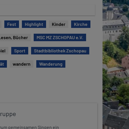
Fest
Highlight
Kinder
Kirche
Lesen, Bücher
MSC MZ ZSCHOPAU e.V.
iel
Sport
Stadtbibliothek Zschopau
tät
wandern
Wanderung
gruppe
dt zum gemeinsamen Singen ein