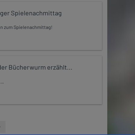
iger Spielenachmittag
 ein zum Spielenachmittag!
er Bücherwurm erzählt...
..