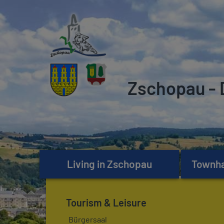
Zschopau - 
Living in Zschopau
Townhal
Tourism & Leisure
Bürgersaal