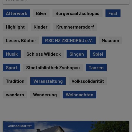
e
e
x
Afterwork
Biker
Bürgersaal Zschopau
Fest
t
s
Highlight
Kinder
Krumhermersdorf
u
c
Lesen, Bücher
MSC MZ ZSCHOPAU e.V.
Museum
h
e
Musik
Schloss Wildeck
Singen
Spiel
Sport
Stadtbibliothek Zschopau
Tanzen
Tradition
Veranstaltung
Volkssolidarität
wandern
Wanderung
Weihnachten
Volkssolidarität