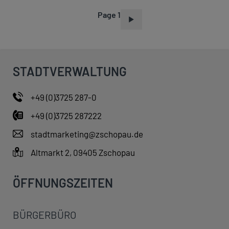
Page 1
P
A
G
I
STADTVERWALTUNG
N
A
+49 (0)3725 287-0
T
+49 (0)3725 287222
I
O
stadtmarketing@zschopau.de
N
Altmarkt 2, 09405 Zschopau
ÖFFNUNGSZEITEN
BÜRGERBÜRO