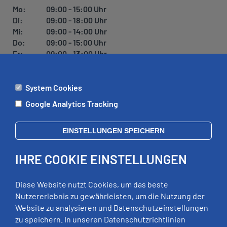
Mo:
09:00 - 15:00 Uhr
Di:
09:00 - 18:00 Uhr
Mi:
09:00 - 14:00 Uhr
Do:
09:00 - 15:00 Uhr
Fr:
09:00 - 13:00 Uhr
System Cookies
ÄMTER
Google Analytics Tracking
Mo:
09:00 - 12:00 Uhr
Di:
09:00 - 12:00 Uhr, 13:00 - 18:00 Uhr
EINSTELLUNGEN SPEICHERN
Mi:
geschlossen
Do:
09:00 - 12:00 Uhr, 13:00 - 15:00 Uhr
IHRE COOKIE EINSTELLUNGEN
Fr:
09:00 - 12:00 Uhr
zusätzliche Termine nach Vereinbarung
Diese Website nutzt Cookies, um das beste
Nutzererlebnis zu gewährleisten, um die Nutzung der
Website zu analysieren und Datenschutzeinstellungen
RECHTLICHES
zu speichern. In unseren Datenschutzrichtlinien