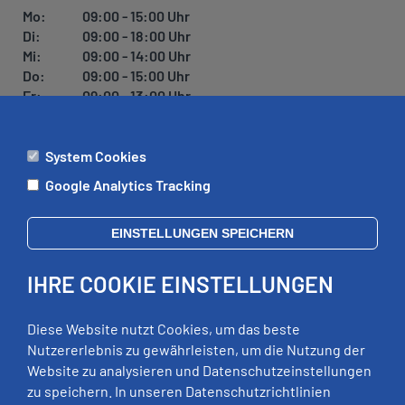
Mo:
09:00 - 15:00 Uhr
Di:
09:00 - 18:00 Uhr
Mi:
09:00 - 14:00 Uhr
Do:
09:00 - 15:00 Uhr
Fr:
09:00 - 13:00 Uhr
System Cookies
ÄMTER
Google Analytics Tracking
Mo:
09:00 - 12:00 Uhr
Di:
09:00 - 12:00 Uhr, 13:00 - 18:00 Uhr
EINSTELLUNGEN SPEICHERN
Mi:
geschlossen
Do:
09:00 - 12:00 Uhr, 13:00 - 15:00 Uhr
IHRE COOKIE EINSTELLUNGEN
Fr:
09:00 - 12:00 Uhr
zusätzliche Termine nach Vereinbarung
Diese Website nutzt Cookies, um das beste
Nutzererlebnis zu gewährleisten, um die Nutzung der
Website zu analysieren und Datenschutzeinstellungen
RECHTLICHES
zu speichern. In unseren Datenschutzrichtlinien