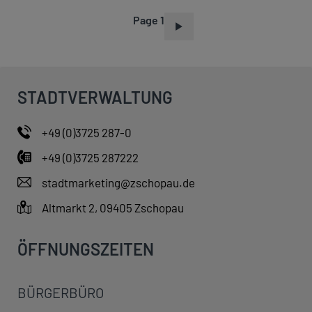
Page 1
P
A
G
I
STADTVERWALTUNG
N
A
+49 (0)3725 287-0
T
+49 (0)3725 287222
I
O
stadtmarketing@zschopau.de
N
Altmarkt 2, 09405 Zschopau
ÖFFNUNGSZEITEN
BÜRGERBÜRO