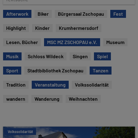
e
e
x
Afterwork
Biker
Bürgersaal Zschopau
Fest
t
s
Highlight
Kinder
Krumhermersdorf
u
c
Lesen, Bücher
MSC MZ ZSCHOPAU e.V.
Museum
h
e
Musik
Schloss Wildeck
Singen
Spiel
Sport
Stadtbibliothek Zschopau
Tanzen
Tradition
Veranstaltung
Volkssolidarität
wandern
Wanderung
Weihnachten
Volkssolidarität