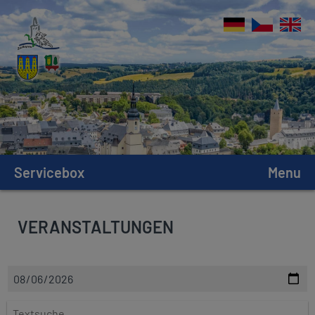
Servicebox
Menu
VERANSTALTUNGEN
D
a
t
T