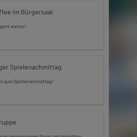
ffee im Bürgersaal
 geht weiter!
iger Spielenachmittag
 ein zum Spielenachmittag!
ruppe
dt zum gemeinsamen Sport am Vormittag