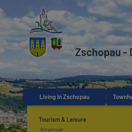
Zschopau - 
Living in Zschopau
Townhal
Tourism & Leisure
Bürgersaal