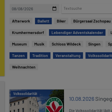
D
T
a
e
t
x
Afterwork
Ballett
Biker
Bürgersaal Zschopau
e
t
s
Krumhermersdorf
Lebendiger Adventskalender
u
c
Museum
Musik
Schloss Wildeck
Singen
Sp
h
e
Tanzen
Tradition
Veranstaltung
Volkssolidari
Weihnachten
Volkssolidarität
10.08.2026
Singe
Die Volkssolidarität lä