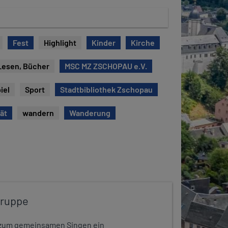
Fest
Highlight
Kinder
Kirche
Lesen, Bücher
MSC MZ ZSCHOPAU e.V.
iel
Sport
Stadtbibliothek Zschopau
tät
wandern
Wanderung
gruppe
dt zum gemeinsamen Singen ein