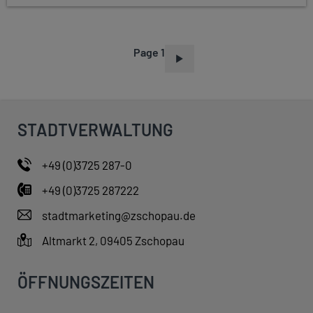
Page 1
P
A
G
I
STADTVERWALTUNG
N
A
+49 (0)3725 287-0
T
+49 (0)3725 287222
I
O
stadtmarketing@zschopau.de
N
Altmarkt 2, 09405 Zschopau
ÖFFNUNGSZEITEN