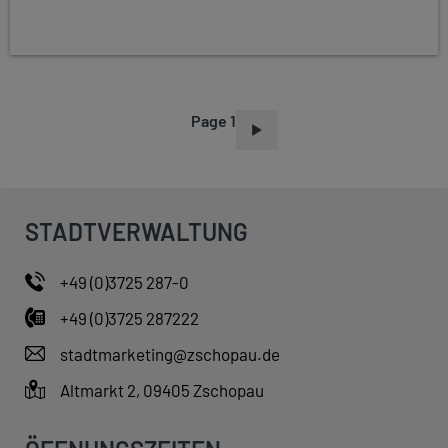
Page 1
P
A
G
I
STADTVERWALTUNG
N
A
+49 (0)3725 287-0
T
+49 (0)3725 287222
I
O
stadtmarketing@zschopau.de
N
Altmarkt 2, 09405 Zschopau