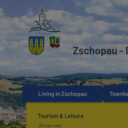
Zschopau - 
Living in Zschopau
Townhal
Tourism & Leisure
Bürgersaal