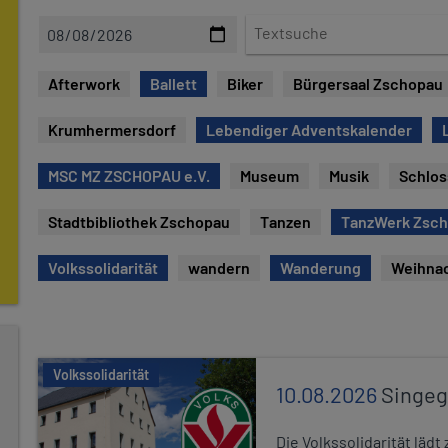
D
T
a
e
t
x
Afterwork
Ballett
Biker
Bürgersaal Zschopau
e
t
s
Krumhermersdorf
Lebendiger Adventskalender
u
c
MSC MZ ZSCHOPAU e.V.
Museum
Musik
Schlos
h
e
Stadtbibliothek Zschopau
Tanzen
TanzWerk Zsc
Volkssolidarität
wandern
Wanderung
Weihna
Volkssolidarität
10.08.2026
Singe
Die Volkssolidarität lä