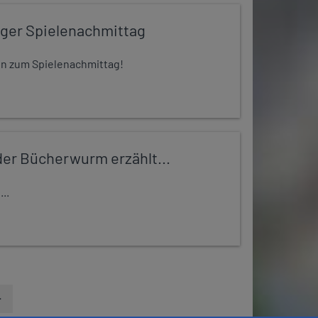
iger Spielenachmittag
 ein zum Spielenachmittag!
er Bücherwurm erzählt...
..