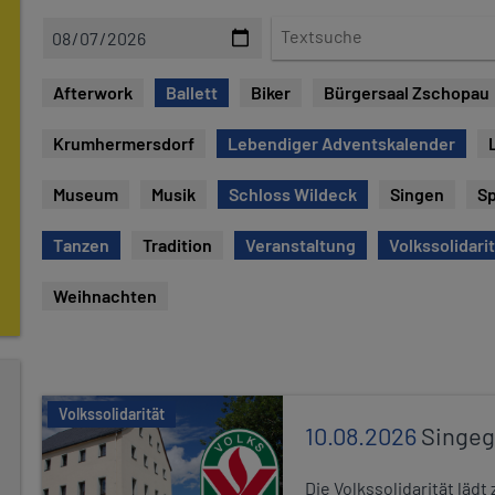
D
T
a
e
t
x
Afterwork
Ballett
Biker
Bürgersaal Zschopau
e
t
s
Krumhermersdorf
Lebendiger Adventskalender
u
c
Museum
Musik
Schloss Wildeck
Singen
Sp
h
e
Tanzen
Tradition
Veranstaltung
Volkssolidari
Weihnachten
Volkssolidarität
10.08.2026
Singe
Die Volkssolidarität lä