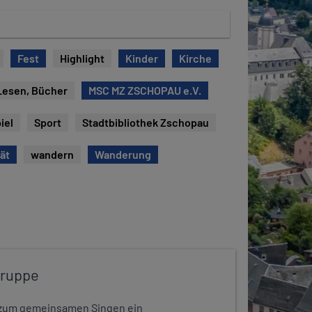
Fest
Highlight
Kinder
Kirche
Lesen, Bücher
MSC MZ ZSCHOPAU e.V.
iel
Sport
Stadtbibliothek Zschopau
tät
wandern
Wanderung
gruppe
dt zum gemeinsamen Singen ein