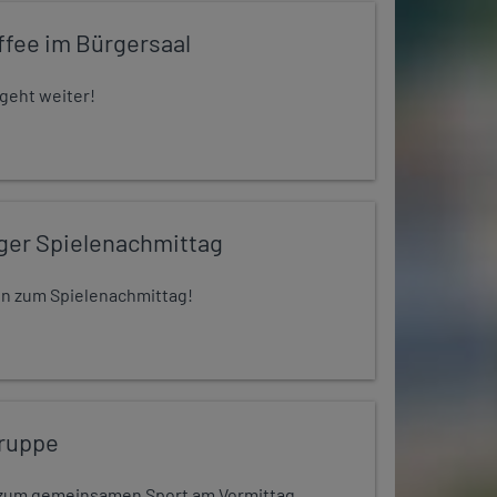
ffee im Bürgersaal
 geht weiter!
iger Spielenachmittag
 ein zum Spielenachmittag!
ruppe
dt zum gemeinsamen Sport am Vormittag