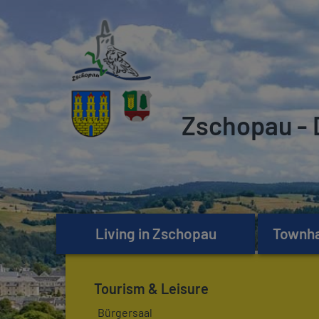
Zschopau - 
Living in Zschopau
Townhal
Tourism & Leisure
Bürgersaal