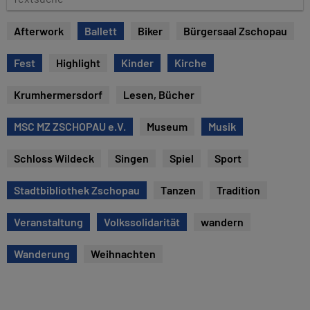
e
e
x
Afterwork
Ballett
Biker
Bürgersaal Zschopau
t
s
Fest
Highlight
Kinder
Kirche
u
c
Krumhermersdorf
Lesen, Bücher
h
e
MSC MZ ZSCHOPAU e.V.
Museum
Musik
Schloss Wildeck
Singen
Spiel
Sport
Stadtbibliothek Zschopau
Tanzen
Tradition
Veranstaltung
Volkssolidarität
wandern
Wanderung
Weihnachten