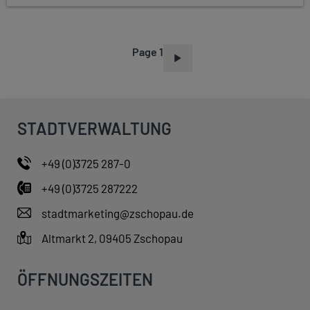
Page 1
P
A
G
I
STADTVERWALTUNG
N
A
+49 (0)3725 287-0
T
+49 (0)3725 287222
I
O
stadtmarketing@zschopau.de
N
Altmarkt 2, 09405 Zschopau
ÖFFNUNGSZEITEN