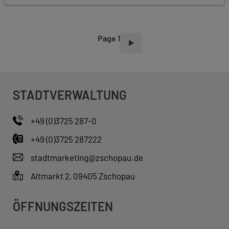
Page 1
P
A
G
I
STADTVERWALTUNG
N
A
+49 (0)3725 287-0
T
+49 (0)3725 287222
I
O
stadtmarketing@zschopau.de
N
Altmarkt 2, 09405 Zschopau
ÖFFNUNGSZEITEN