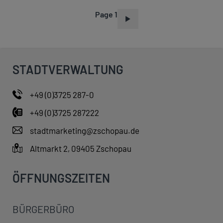
Page 1
P
A
G
I
STADTVERWALTUNG
N
A
+49 (0)3725 287-0
T
+49 (0)3725 287222
I
O
stadtmarketing@zschopau.de
N
Altmarkt 2, 09405 Zschopau
ÖFFNUNGSZEITEN
BÜRGERBÜRO