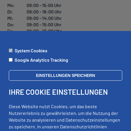
Mo:
09:00 - 15:00 Uhr
Di:
09:00 - 18:00 Uhr
Mi:
09:00 - 14:00 Uhr
Do:
09:00 - 15:00 Uhr
Fr:
09:00 - 13:00 Uhr
System Cookies
ÄMTER
Google Analytics Tracking
Mo:
09:00 - 12:00 Uhr
Di:
09:00 - 12:00 Uhr, 13:00 - 18:00 Uhr
EINSTELLUNGEN SPEICHERN
Mi:
geschlossen
Do:
09:00 - 12:00 Uhr, 13:00 - 15:00 Uhr
IHRE COOKIE EINSTELLUNGEN
Fr:
09:00 - 12:00 Uhr
zusätzliche Termine nach Vereinbarung
Diese Website nutzt Cookies, um das beste
Nutzererlebnis zu gewährleisten, um die Nutzung der
Website zu analysieren und Datenschutzeinstellungen
RECHTLICHES
zu speichern. In unseren Datenschutzrichtlinien