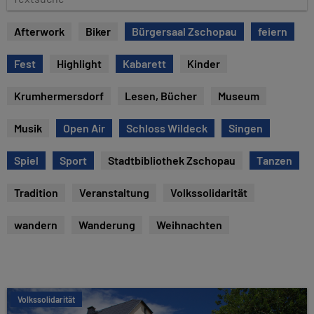
e
e
x
Afterwork
Biker
Bürgersaal Zschopau
feiern
t
s
Fest
Highlight
Kabarett
Kinder
u
c
Krumhermersdorf
Lesen, Bücher
Museum
h
e
Musik
Open Air
Schloss Wildeck
Singen
Spiel
Sport
Stadtbibliothek Zschopau
Tanzen
Tradition
Veranstaltung
Volkssolidarität
wandern
Wanderung
Weihnachten
Volkssolidarität