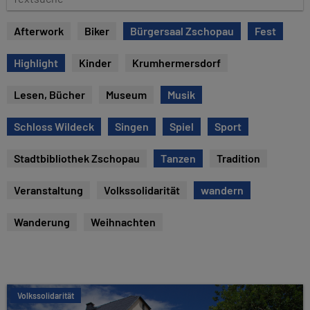
e
e
x
Afterwork
Biker
Bürgersaal Zschopau
Fest
t
s
Highlight
Kinder
Krumhermersdorf
u
c
Lesen, Bücher
Museum
Musik
h
e
Schloss Wildeck
Singen
Spiel
Sport
Stadtbibliothek Zschopau
Tanzen
Tradition
Veranstaltung
Volkssolidarität
wandern
Wanderung
Weihnachten
Volkssolidarität