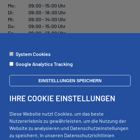
Mo:
09:00 - 15:00 Uhr
Di:
09:00 - 18:00 Uhr
Mi:
09:00 - 14:00 Uhr
Do:
09:00 - 15:00 Uhr
Fr:
09:00 - 13:00 Uhr
System Cookies
ÄMTER
Google Analytics Tracking
Mo:
09:00 - 12:00 Uhr
Di:
09:00 - 12:00 Uhr, 13:00 - 18:00 Uhr
EINSTELLUNGEN SPEICHERN
Mi:
geschlossen
Do:
09:00 - 12:00 Uhr, 13:00 - 15:00 Uhr
IHRE COOKIE EINSTELLUNGEN
Fr:
09:00 - 12:00 Uhr
zusätzliche Termine nach Vereinbarung
Diese Website nutzt Cookies, um das beste
Nutzererlebnis zu gewährleisten, um die Nutzung der
Website zu analysieren und Datenschutzeinstellungen
RECHTLICHES
zu speichern. In unseren Datenschutzrichtlinien