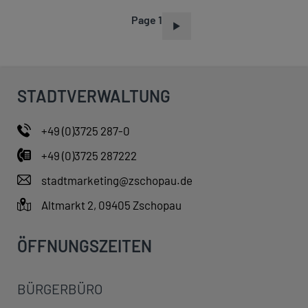
Page 1
P
A
G
I
STADTVERWALTUNG
N
A
+49 (0)3725 287-0
T
+49 (0)3725 287222
I
O
stadtmarketing@zschopau.de
N
Altmarkt 2, 09405 Zschopau
ÖFFNUNGSZEITEN
BÜRGERBÜRO