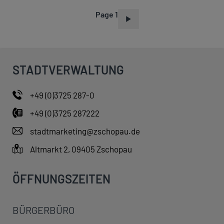
Page 1
P
A
G
I
STADTVERWALTUNG
N
A
+49 (0)3725 287-0
T
+49 (0)3725 287222
I
O
stadtmarketing@zschopau.de
N
Altmarkt 2, 09405 Zschopau
ÖFFNUNGSZEITEN
BÜRGERBÜRO