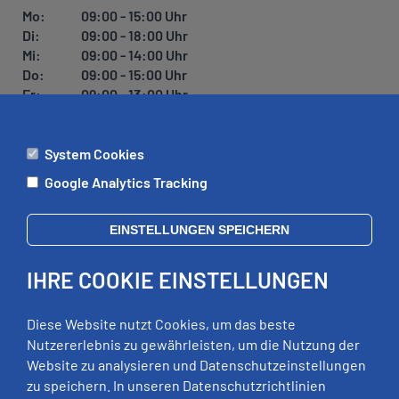
Mo:
09:00 - 15:00 Uhr
Di:
09:00 - 18:00 Uhr
Mi:
09:00 - 14:00 Uhr
Do:
09:00 - 15:00 Uhr
Fr:
09:00 - 13:00 Uhr
System Cookies
ÄMTER
Google Analytics Tracking
Mo:
09:00 - 12:00 Uhr
Di:
09:00 - 12:00 Uhr, 13:00 - 18:00 Uhr
EINSTELLUNGEN SPEICHERN
Mi:
geschlossen
Do:
09:00 - 12:00 Uhr, 13:00 - 15:00 Uhr
IHRE COOKIE EINSTELLUNGEN
Fr:
09:00 - 12:00 Uhr
zusätzliche Termine nach Vereinbarung
Diese Website nutzt Cookies, um das beste
Nutzererlebnis zu gewährleisten, um die Nutzung der
Website zu analysieren und Datenschutzeinstellungen
RECHTLICHES
zu speichern. In unseren Datenschutzrichtlinien