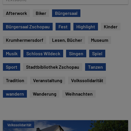
e
e
x
Afterwork
Biker
Bürgersaal
t
s
Bürgersaal Zschopau
Fest
Highlight
Kinder
u
c
Krumhermersdorf
Lesen, Bücher
Museum
h
e
Musik
Schloss Wildeck
Singen
Spiel
Sport
Stadtbibliothek Zschopau
Tanzen
Tradition
Veranstaltung
Volkssolidarität
wandern
Wanderung
Weihnachten
Volkssolidarität