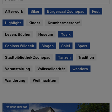
e
e
x
Afterwork
Biker
Bürgersaal Zschopau
Fest
t
s
Highlight
Kinder
Krumhermersdorf
u
c
Lesen, Bücher
Museum
Musik
h
e
Schloss Wildeck
Singen
Spiel
Sport
Stadtbibliothek Zschopau
Tanzen
Tradition
Veranstaltung
Volkssolidarität
wandern
Wanderung
Weihnachten
Volkssolidarität