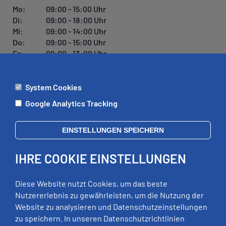
Mo:
09:00 - 15:00 Uhr
Di:
09:00 - 18:00 Uhr
Mi:
09:00 - 14:00 Uhr
Do:
09:00 - 15:00 Uhr
Fr:
09:00 - 13:00 Uhr
System Cookies
ÄMTER
Google Analytics Tracking
Mo:
09:00 - 12:00 Uhr
Di:
09:00 - 12:00 Uhr, 13:00 - 18:00 Uhr
EINSTELLUNGEN SPEICHERN
Mi:
geschlossen
Do:
09:00 - 12:00 Uhr, 13:00 - 15:00 Uhr
IHRE COOKIE EINSTELLUNGEN
Fr:
09:00 - 12:00 Uhr
zusätzliche Termine nach Vereinbarung
Diese Website nutzt Cookies, um das beste
Nutzererlebnis zu gewährleisten, um die Nutzung der
Website zu analysieren und Datenschutzeinstellungen
RECHTLICHES
zu speichern. In unseren Datenschutzrichtlinien