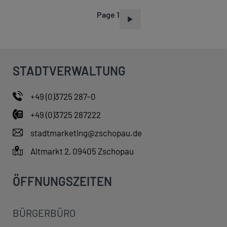
Page 1
P
A
G
I
STADTVERWALTUNG
N
A
+49 (0)3725 287-0
T
+49 (0)3725 287222
I
O
stadtmarketing@zschopau.de
N
Altmarkt 2, 09405 Zschopau
ÖFFNUNGSZEITEN
BÜRGERBÜRO