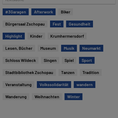
e
e
x
#3Garagen
Afterwork
Biker
t
s
Bürgersaal Zschopau
Fest
Gesundheit
u
c
Highlight
Kinder
Krumhermersdorf
h
e
Lesen, Bücher
Museum
Musik
Neumarkt
Schloss Wildeck
Singen
Spiel
Sport
Stadtbibliothek Zschopau
Tanzen
Tradition
Veranstaltung
Volkssolidarität
wandern
Wanderung
Weihnachten
Winter