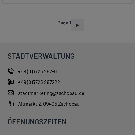
Page 1
P
A
G
I
STADTVERWALTUNG
N
A
+49 (0)3725 287-0
T
+49 (0)3725 287222
I
O
stadtmarketing@zschopau.de
N
Altmarkt 2, 09405 Zschopau
ÖFFNUNGSZEITEN