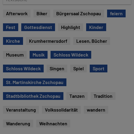
e
e
x
Afterwork
Biker
Bürgersaal Zschopau
feiern
t
s
Fest
Gottesdienst
Highlight
Kinder
u
c
Kirche
Krumhermersdorf
Lesen, Bücher
h
e
Museum
Musik
Schloss Wildeck
Schloss Wildeck
Singen
Spiel
Sport
St. Martinskirche Zschopau
Stadtbibliothek Zschopau
Tanzen
Tradition
Veranstaltung
Volkssolidarität
wandern
Wanderung
Weihnachten