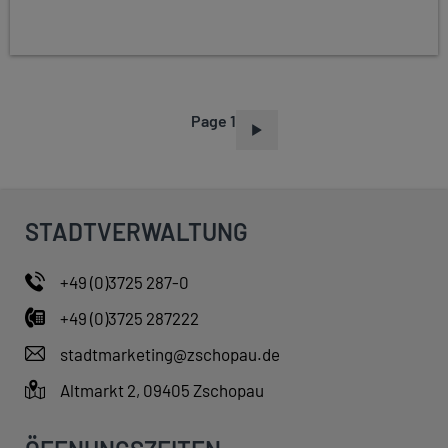
Page 1
P
A
G
I
STADTVERWALTUNG
N
A
+49 (0)3725 287-0
T
+49 (0)3725 287222
I
O
stadtmarketing@zschopau.de
N
Altmarkt 2, 09405 Zschopau