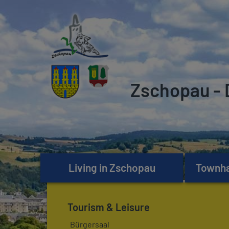
Zschopau - 
Living in Zschopau
Townhal
Tourism & Leisure
Bürgersaal