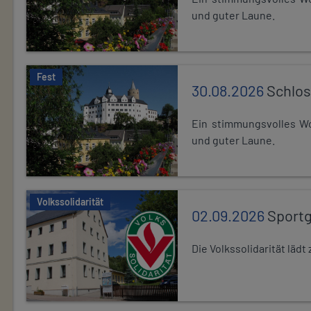
und guter Laune.
Fest
30.08.2026
Schlos
Ein stimmungsvolles Wo
und guter Laune.
Volkssolidarität
02.09.2026
Sport
Die Volkssolidarität lä