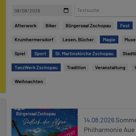
D
T
a
e
t
x
Afterwork
Biker
Bürgersaal Zschopau
Fest
e
t
s
Krumhermersdorf
Lesen, Bücher
Magie
Mus
u
c
Spiel
Sport
St. Martinskirche Zschopau
Stadt
h
e
TanzWerk Zschopau
Tradition
Veranstaltung
Weihnachten
Bürgersaal Zschopau
14.08.2026
Sommer
Philharmonie Aue