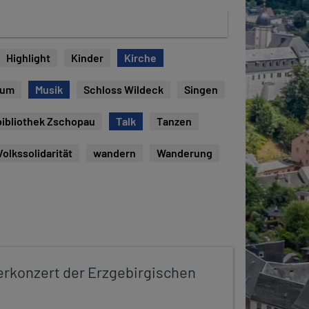
Highlight
Kinder
Kirche
eum
Musik
Schloss Wildeck
Singen
bibliothek Zschopau
Talk
Tanzen
Volkssolidarität
wandern
Wanderung
konzert der Erzgebirgischen