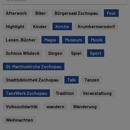
e
e
x
Afterwork
Biker
Bürgersaal Zschopau
Fest
t
s
Highlight
Kinder
Kirche
Krumhermersdorf
u
c
Lesen, Bücher
Magie
Museum
Musik
h
e
Schloss Wildeck
Singen
Spiel
Sport
St. Martinskirche Zschopau
Stadtbibliothek Zschopau
Talk
Tanzen
TanzWerk Zschopau
Tradition
Veranstaltung
Volkssolidarität
wandern
Wanderung
Weihnachten