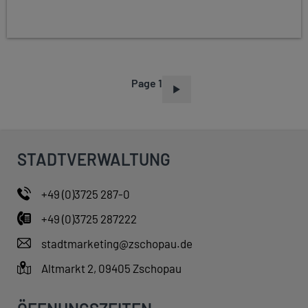
Page 1
P
A
G
I
STADTVERWALTUNG
N
A
+49 (0)3725 287-0
T
+49 (0)3725 287222
I
O
stadtmarketing@zschopau.de
N
Altmarkt 2, 09405 Zschopau