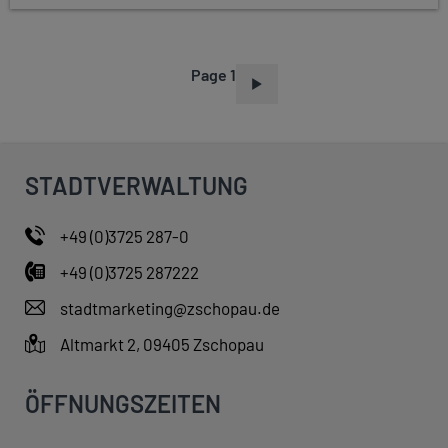
Page 1
P
A
G
I
STADTVERWALTUNG
N
A
+49 (0)3725 287-0
T
+49 (0)3725 287222
I
O
stadtmarketing@zschopau.de
N
Altmarkt 2, 09405 Zschopau
ÖFFNUNGSZEITEN