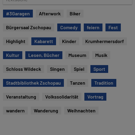
e
e
x
#3Garagen
Afterwork
Biker
t
s
Bürgersaal Zschopau
Comedy
feiern
Fest
u
c
Highlight
Kabarett
Kinder
Krumhermersdorf
h
e
Kultur
Lesen, Bücher
Museum
Musik
Schloss Wildeck
Singen
Spiel
Sport
Stadtbibliothek Zschopau
Tanzen
Tradition
Veranstaltung
Volkssolidarität
Vortrag
wandern
Wanderung
Weihnachten