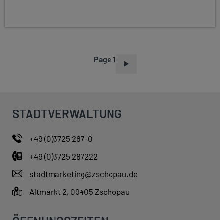
Page 1
P
A
G
I
STADTVERWALTUNG
N
A
+49 (0)3725 287-0
T
+49 (0)3725 287222
I
O
stadtmarketing@zschopau.de
N
Altmarkt 2, 09405 Zschopau