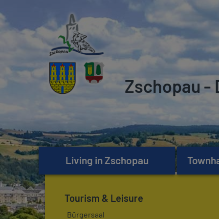
Zschopau - 
Living in Zschopau
Townhal
Tourism & Leisure
Bürgersaal