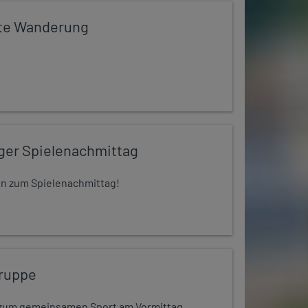
te Wanderung
iger Spielenachmittag
 ein zum Spielenachmittag!
ruppe
dt zum gemeinsamen Sport am Vormittag