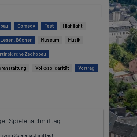
opau
Comedy
Fest
Highlight
Lesen, Bücher
Museum
Musik
artinskirche Zschopau
eranstaltung
Volkssolidarität
Vortrag
ger Spielenachmittag
 ein zum Spielenachmittag!