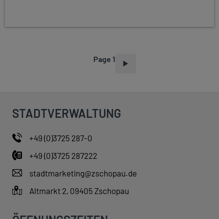
Page 1
P
A
G
I
STADTVERWALTUNG
N
A
+49 (0)3725 287-0
T
+49 (0)3725 287222
I
O
stadtmarketing@zschopau.de
N
Altmarkt 2, 09405 Zschopau