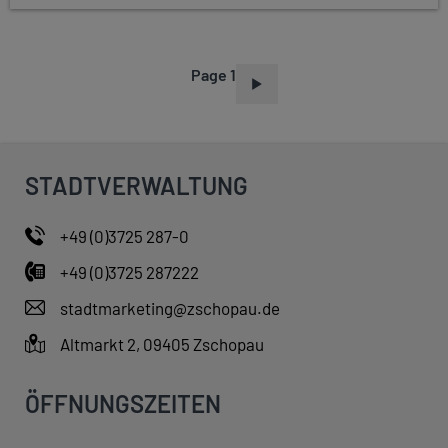
Page 1
P
A
G
I
STADTVERWALTUNG
N
A
+49 (0)3725 287-0
T
+49 (0)3725 287222
I
O
stadtmarketing@zschopau.de
N
Altmarkt 2, 09405 Zschopau
ÖFFNUNGSZEITEN