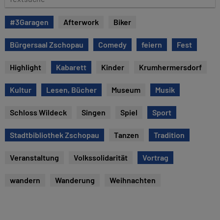
e
e
x
#3Garagen
Afterwork
Biker
t
s
Bürgersaal Zschopau
Comedy
feiern
Fest
u
c
Highlight
Kabarett
Kinder
Krumhermersdorf
h
e
Kultur
Lesen, Bücher
Museum
Musik
Schloss Wildeck
Singen
Spiel
Sport
Stadtbibliothek Zschopau
Tanzen
Tradition
Veranstaltung
Volkssolidarität
Vortrag
wandern
Wanderung
Weihnachten