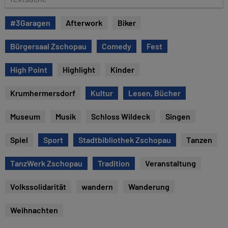
e
e
x
#3Garagen
Afterwork
Biker
t
s
Bürgersaal Zschopau
Comedy
Fest
u
c
High Point
Highlight
Kinder
h
e
Krumhermersdorf
Kultur
Lesen, Bücher
Museum
Musik
Schloss Wildeck
Singen
Spiel
Sport
Stadtbibliothek Zschopau
Tanzen
TanzWerk Zschopau
Tradition
Veranstaltung
Volkssolidarität
wandern
Wanderung
Weihnachten