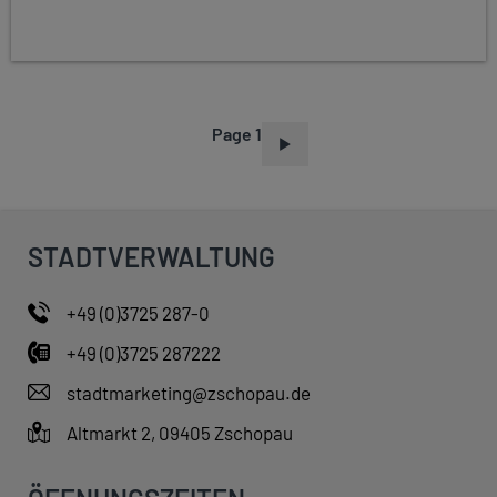
Page 1
P
A
G
I
STADTVERWALTUNG
N
A
+49 (0)3725 287-0
T
+49 (0)3725 287222
I
O
stadtmarketing@zschopau.de
N
Altmarkt 2, 09405 Zschopau