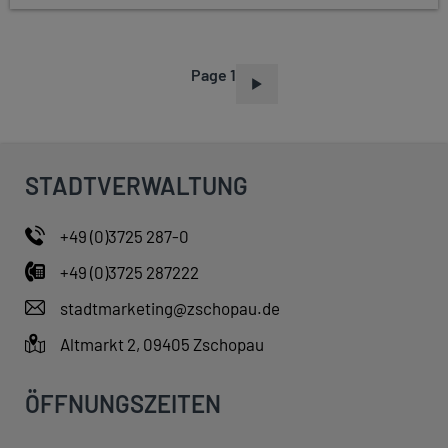
Page 1
P
A
G
I
STADTVERWALTUNG
N
A
+49 (0)3725 287-0
T
+49 (0)3725 287222
I
O
stadtmarketing@zschopau.de
N
Altmarkt 2, 09405 Zschopau
ÖFFNUNGSZEITEN