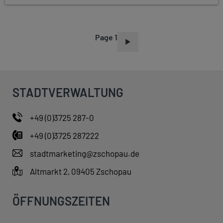
Page 1
P
A
G
I
STADTVERWALTUNG
N
A
+49 (0)3725 287-0
T
+49 (0)3725 287222
I
O
stadtmarketing@zschopau.de
N
Altmarkt 2, 09405 Zschopau
ÖFFNUNGSZEITEN