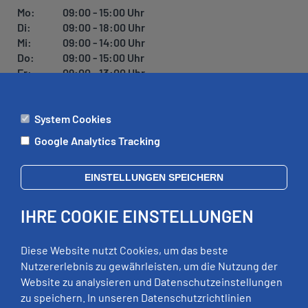
Mo:
09:00 - 15:00 Uhr
Di:
09:00 - 18:00 Uhr
Mi:
09:00 - 14:00 Uhr
Do:
09:00 - 15:00 Uhr
Fr:
09:00 - 13:00 Uhr
System Cookies
ÄMTER
Google Analytics Tracking
Mo:
09:00 - 12:00 Uhr
Di:
09:00 - 12:00 Uhr, 13:00 - 18:00 Uhr
EINSTELLUNGEN SPEICHERN
Mi:
geschlossen
Do:
09:00 - 12:00 Uhr, 13:00 - 15:00 Uhr
IHRE COOKIE EINSTELLUNGEN
Fr:
09:00 - 12:00 Uhr
zusätzliche Termine nach Vereinbarung
Diese Website nutzt Cookies, um das beste
Nutzererlebnis zu gewährleisten, um die Nutzung der
Website zu analysieren und Datenschutzeinstellungen
RECHTLICHES
zu speichern. In unseren Datenschutzrichtlinien