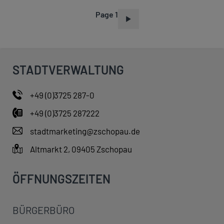
Page 1
P
A
G
I
STADTVERWALTUNG
N
A
+49 (0)3725 287-0
T
+49 (0)3725 287222
I
O
stadtmarketing@zschopau.de
N
Altmarkt 2, 09405 Zschopau
ÖFFNUNGSZEITEN
BÜRGERBÜRO