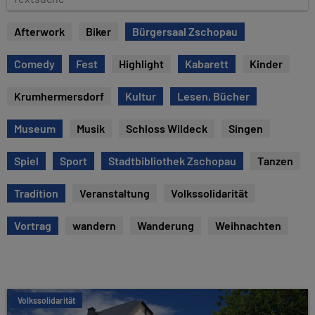
e
e
x
Afterwork
Biker
Bürgersaal Zschopau
t
s
Comedy
Fest
Highlight
Kabarett
Kinder
u
c
Krumhermersdorf
Kultur
Lesen, Bücher
h
e
Museum
Musik
Schloss Wildeck
Singen
Spiel
Sport
Stadtbibliothek Zschopau
Tanzen
Tradition
Veranstaltung
Volkssolidarität
Vortrag
wandern
Wanderung
Weihnachten
Volkssolidarität