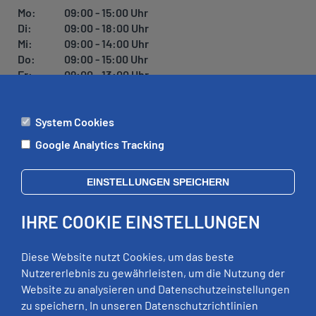
Mo:
09:00 - 15:00 Uhr
Di:
09:00 - 18:00 Uhr
Mi:
09:00 - 14:00 Uhr
Do:
09:00 - 15:00 Uhr
Fr:
09:00 - 13:00 Uhr
System Cookies
ÄMTER
Google Analytics Tracking
Mo:
09:00 - 12:00 Uhr
Di:
09:00 - 12:00 Uhr, 13:00 - 18:00 Uhr
EINSTELLUNGEN SPEICHERN
Mi:
geschlossen
Do:
09:00 - 12:00 Uhr, 13:00 - 15:00 Uhr
IHRE COOKIE EINSTELLUNGEN
Fr:
09:00 - 12:00 Uhr
zusätzliche Termine nach Vereinbarung
Diese Website nutzt Cookies, um das beste
Nutzererlebnis zu gewährleisten, um die Nutzung der
Website zu analysieren und Datenschutzeinstellungen
RECHTLICHES
zu speichern. In unseren Datenschutzrichtlinien