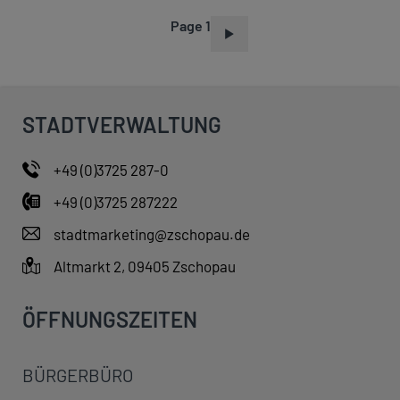
Page 1
P
A
G
I
STADTVERWALTUNG
N
A
+49 (0)3725 287-0
T
+49 (0)3725 287222
I
O
stadtmarketing@zschopau.de
N
Altmarkt 2, 09405 Zschopau
ÖFFNUNGSZEITEN
BÜRGERBÜRO