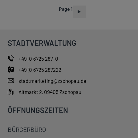
Page 1
P
A
G
I
STADTVERWALTUNG
N
A
+49 (0)3725 287-0
T
+49 (0)3725 287222
I
O
stadtmarketing@zschopau.de
N
Altmarkt 2, 09405 Zschopau
ÖFFNUNGSZEITEN
BÜRGERBÜRO