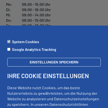
Mo:
09:00 - 15:00 Uhr
Di:
09:00 - 18:00 Uhr
Mi:
09:00 - 14:00 Uhr
Do:
09:00 - 15:00 Uhr
Fr:
09:00 - 13:00 Uhr
System Cookies
ÄMTER
Google Analytics Tracking
Mo:
09:00 - 12:00 Uhr
Di:
09:00 - 12:00 Uhr, 13:00 - 18:00 Uhr
EINSTELLUNGEN SPEICHERN
Mi:
geschlossen
Do:
09:00 - 12:00 Uhr, 13:00 - 15:00 Uhr
IHRE COOKIE EINSTELLUNGEN
Fr:
09:00 - 12:00 Uhr
zusätzliche Termine nach Vereinbarung
Diese Website nutzt Cookies, um das beste
Nutzererlebnis zu gewährleisten, um die Nutzung der
Website zu analysieren und Datenschutzeinstellungen
RECHTLICHES
zu speichern. In unseren Datenschutzrichtlinien