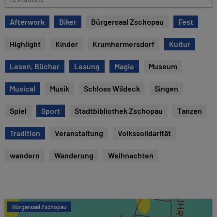
e
e
x
Afterwork
Biker
Bürgersaal Zschopau
Fest
t
s
Highlight
Kinder
Krumhermersdorf
Kultur
u
c
Lesen, Bücher
Lesung
Magie
Museum
h
e
Musical
Musik
Schloss Wildeck
Singen
Spiel
Sport
Stadtbibliothek Zschopau
Tanzen
Tradition
Veranstaltung
Volkssolidarität
wandern
Wanderung
Weihnachten
Bürgersaal Zschopau