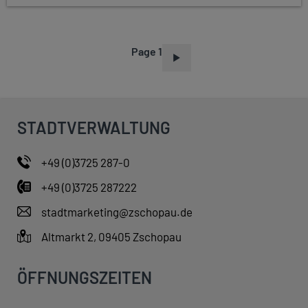
Page 1
P
A
G
I
STADTVERWALTUNG
N
A
+49 (0)3725 287-0
T
+49 (0)3725 287222
I
O
stadtmarketing@zschopau.de
N
Altmarkt 2, 09405 Zschopau
ÖFFNUNGSZEITEN