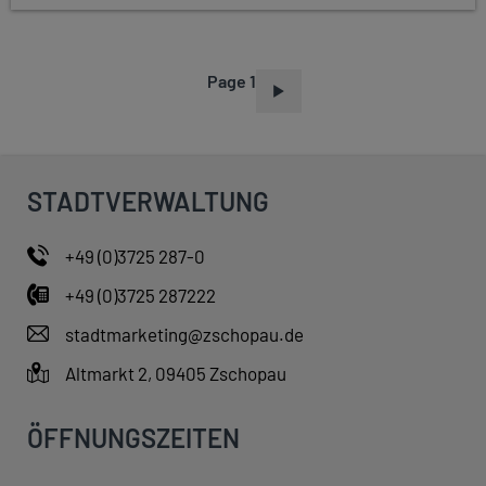
Page 1
P
A
G
I
STADTVERWALTUNG
N
A
+49 (0)3725 287-0
T
+49 (0)3725 287222
I
O
stadtmarketing@zschopau.de
N
Altmarkt 2, 09405 Zschopau
ÖFFNUNGSZEITEN