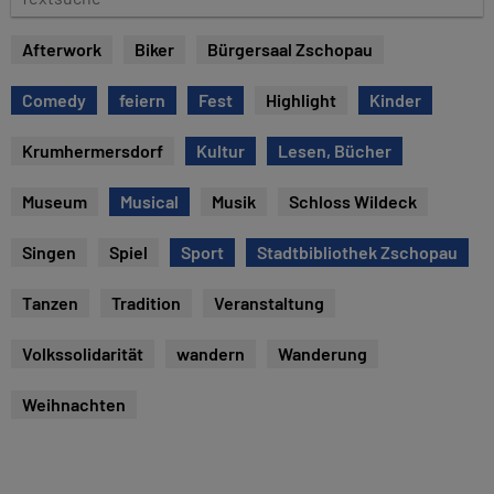
e
e
x
Afterwork
Biker
Bürgersaal Zschopau
t
s
Comedy
feiern
Fest
Highlight
Kinder
u
c
Krumhermersdorf
Kultur
Lesen, Bücher
h
e
Museum
Musical
Musik
Schloss Wildeck
Singen
Spiel
Sport
Stadtbibliothek Zschopau
Tanzen
Tradition
Veranstaltung
Volkssolidarität
wandern
Wanderung
Weihnachten