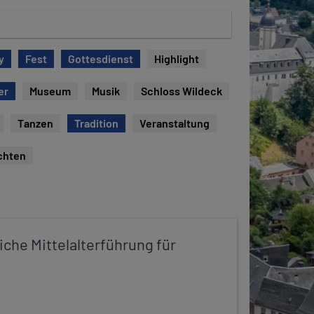
y
Fest
Gottesdienst
Highlight
er
Museum
Musik
Schloss Wildeck
Tanzen
Tradition
Veranstaltung
chten
iche Mittelalterführung für