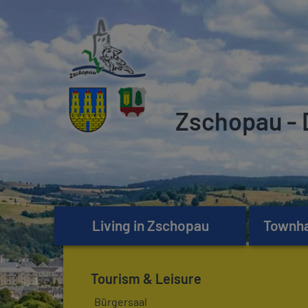
Zschopau - 
Living in Zschopau
Townhal
Tourism & Leisure
Bürgersaal