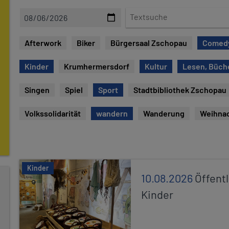
D
T
a
e
t
x
Afterwork
Biker
Bürgersaal Zschopau
Comed
e
t
s
Kinder
Krumhermersdorf
Kultur
Lesen, Büch
u
c
Singen
Spiel
Sport
Stadtbibliothek Zschopau
h
e
Volkssolidarität
wandern
Wanderung
Weihna
Kinder
10.08.2026
Öffentl
Kinder