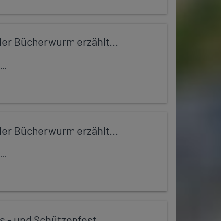
er Bücherwurm erzählt...
..
er Bücherwurm erzählt...
..
s - und Schützenfest